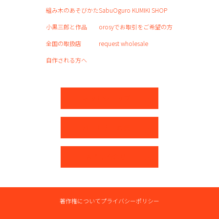
組み木のあそびかた
SabuOguro KUMIKI SHOP
小黒三郎と作品
orosyでお取引をご希望の方
全国の取扱店
request wholesale
自作される方へ
ネットショップ
パートナー募集
お問い合わせ
著作権について
プライバシーポリシー