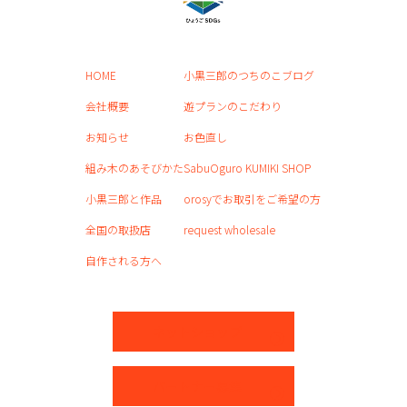
HOME
小黒三郎のつちのこブログ
会社概要
遊プランのこだわり
お知らせ
お色直し
組み木のあそびかた
SabuOguro KUMIKI SHOP
小黒三郎と作品
orosyでお取引をご希望の方
全国の取扱店
request wholesale
自作される方へ
ネットショップ
パートナー募集