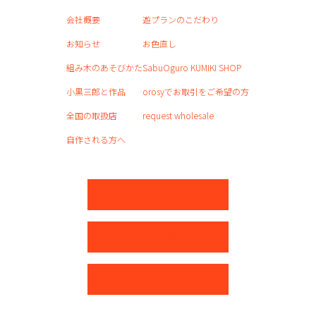
会社概要
遊プランのこだわり
お知らせ
お色直し
組み木のあそびかた
SabuOguro KUMIKI SHOP
小黒三郎と作品
orosyでお取引をご希望の方
全国の取扱店
request wholesale
自作される方へ
ネットショップ
パートナー募集
お問い合わせ