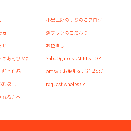
E
小黒三郎のつちのこブログ
概要
遊プランのこだわり
らせ
お色直し
木のあそびかた
SabuOguro KUMIKI SHOP
三郎と作品
orosyでお取引をご希望の方
の取扱店
request wholesale
される方へ