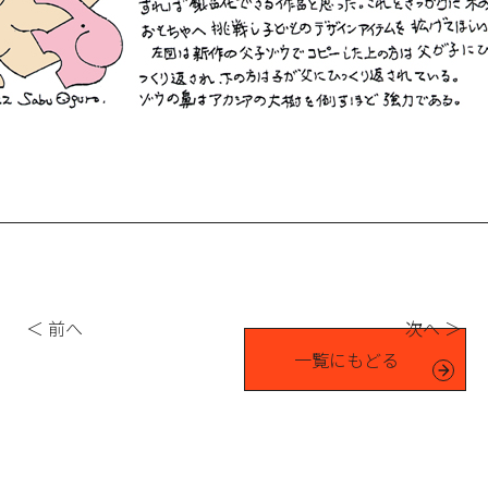
＜ 前へ
次へ ＞
一覧にもどる