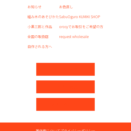
お知らせ
お色直し
組み木のあそびかた
SabuOguro KUMIKI SHOP
小黒三郎と作品
orosyでお取引をご希望の方
全国の取扱店
request wholesale
自作される方へ
ネットショップ
パートナー募集
お問い合わせ
著作権について
プライバシーポリシー