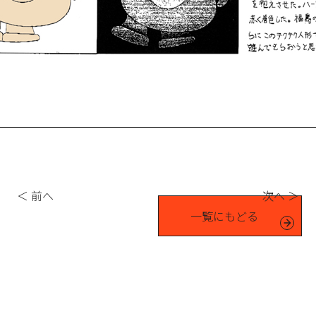
＜ 前へ
次へ ＞
一覧にもどる