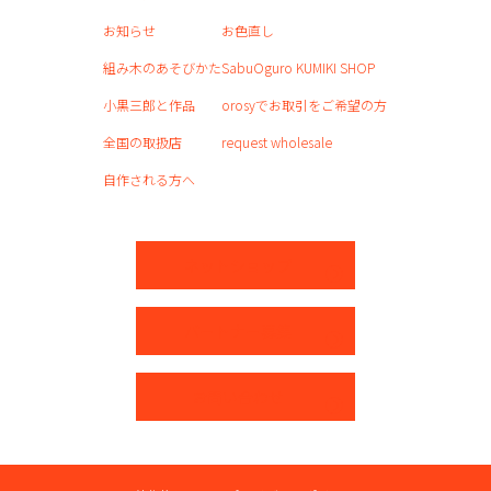
お知らせ
お色直し
組み木のあそびかた
SabuOguro KUMIKI SHOP
小黒三郎と作品
orosyでお取引をご希望の方
全国の取扱店
request wholesale
自作される方へ
ネットショップ
パートナー募集
お問い合わせ