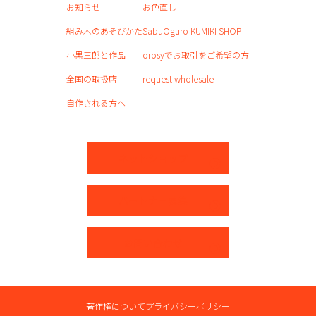
お知らせ
お色直し
組み木のあそびかた
SabuOguro KUMIKI SHOP
小黒三郎と作品
orosyでお取引をご希望の方
全国の取扱店
request wholesale
自作される方へ
ネットショップ
パートナー募集
お問い合わせ
著作権について
プライバシーポリシー