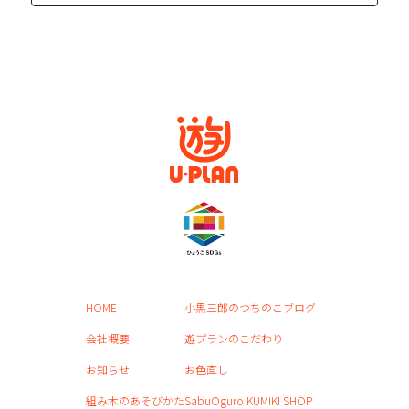
係る個人情報を取得することがあります。
(2)個人情報の利用目的
当社は、当社が取得した個人情報について、法令に定め
る場合又は本人の同意を得た場合を除き、以下に定める
利用目的の達成に必要な範囲を超えて利用することはあ
りません。
①本サイトの運営、維持、管理
②本サイトを通じたサービスの提供及び紹
介
③本サイトの品質向上のためのアンケート
(3)個人情報の提供等
当社は、法令で定める場合を除き、本人の同意に基づき
取得した個人情報を、本人の事前の同意なく第三者に提
HOME
小黒三郎のつちのこブログ
供することはありません。なお、本人の求めによる個人
会社概要
遊プランのこだわり
情報の開示、訂正、追加若しくは削除又は利用目的の通
知については、法令に従いこれを行うとともに、ご意
お知らせ
お色直し
見、ご相談に関して適切に対応します。
組み木のあそびかた
SabuOguro KUMIKI SHOP