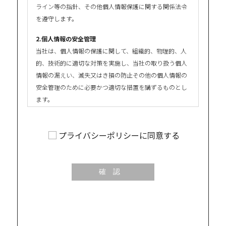
ライン等の指針、その他個人情報保護に関する関係法令
を遵守します。
2.個人情報の安全管理
当社は、個人情報の保護に関して、組織的、物理的、人
的、技術的に適切な対策を実施し、当社の取り扱う個人
情報の漏えい、滅失又はき損の防止その他の個人情報の
安全管理のために必要かつ適切な措置を講ずるものとし
ます。
3.個人情報の取得等の遵守事項
当社による個人情報の取得、利用、提供については、以
プライバシーポリシーに同意する
下の事項を遵守します。
(1)個人情報の取得
当社は、当社が管理するインターネットによる情報提供
サイト（以下「本サイト」といいます。）の運営に必要
な範囲で、本サイトの一般利用者（以下「ユーザー」と
いいます。）又は本サイトに広告掲載を行う者（以下
「掲載主」といいます。）から、ユーザー又は掲載主に