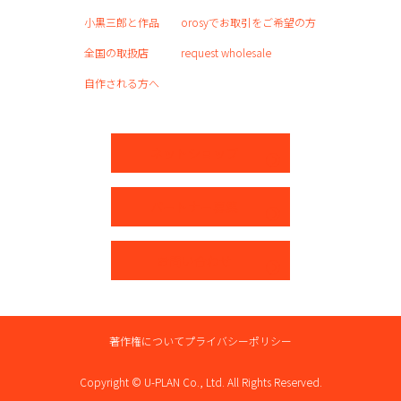
4 .個人情報の利用目的の変更
小黒三郎と作品
orosyでお取引をご希望の方
当社は、前項で特定した利用目的は、予め本人の同意を
全国の取扱店
request wholesale
得た場合を除くほかは、原則として変更しません。但
し、変更前の利用目的と相当の関連性を有すると合理的
自作される方へ
に認められる範囲において、予め変更後の利用目的を公
表の上で変更を行う場合はこの限りではありません。
ネットショップ
5.個人情報の第三者提供
当社は、個人情報の取扱いの全部又は一部を第三者に委
託する場合、その適格性を十分に審査し、その取扱いを
パートナー募集
委託された個人情報の安全管理が図られるよう、委託を
受けた者に対する必要かつ適切な監督を行うこととしま
お問い合わせ
す。
6.個人情報の取扱いの改善・見直し
当社は、個人情報の取扱い、管理体制及び取組みに関す
る点検を実施し、継続的に改善・見直しを行います。
著作権について
プライバシーポリシー
7.個人情報の廃棄
Copyright © U-PLAN Co., Ltd. All Rights Reserved.
当社は、個人情報の利用目的に照らしその必要性が失わ