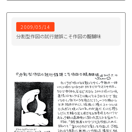
2009/05/14
分割型作図の試行錯誤こそ作図の醍醐味