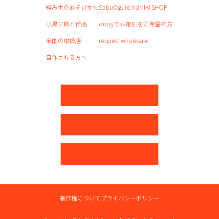
組み木のあそびかた
SabuOguro KUMIKI SHOP
小黒三郎と作品
orosyでお取引をご希望の方
全国の取扱店
request wholesale
自作される方へ
ネットショップ
パートナー募集
お問い合わせ
著作権について
プライバシーポリシー