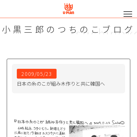
小黒三郎の
つちのこブログ
Tsuchinok
2009/05/23
日本の糸のこが組み木作りと共に韓国へ